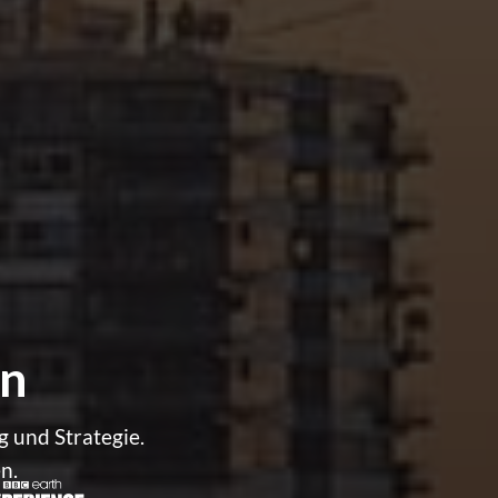
ln
g und Strategie.
n.